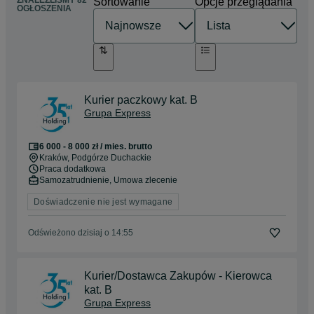
ZNALEŹLIŚMY 82
Sortowanie
Opcje przeglądania
OGŁOSZENIA
Kurier paczkowy kat. B
Grupa Express
6 000 - 8 000 zł / mies. brutto
Kraków
, Podgórze Duchackie
Praca dodatkowa
Samozatrudnienie, Umowa zlecenie
Doświadczenie nie jest wymagane
Odświeżono dzisiaj o 14:55
Kurier/Dostawca Zakupów - Kierowca
kat. B
Grupa Express