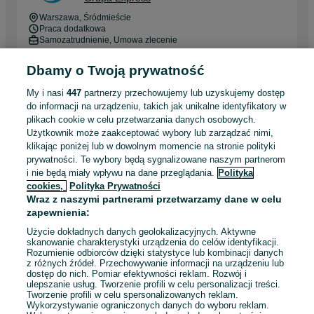
Warszawa
, Śródmieście
Praca dodatkowa
Samozatrudnienie, Umowa zlecenie
Doświadczenie nie jest wymagane
Dbamy o Twoją prywatność
Pracownicy z Ukrainy: 🇺🇦 Запрошуємо людей з України
(Zapraszamy pracowników z Ukrainy)
My i nasi
447
partnerzy przechowujemy lub uzyskujemy dostęp
do informacji na urządzeniu, takich jak unikalne identyfikatory w
Odświeżono dzisiaj o 09:51
plikach cookie w celu przetwarzania danych osobowych.
Użytkownik może zaakceptować wybory lub zarządzać nimi,
klikając poniżej lub w dowolnym momencie na stronie polityki
prywatności. Te wybory będą sygnalizowane naszym partnerom
Doradca Mobilny - Kierowca kat. B w
i nie będą miały wpływu na dane przeglądania.
Polityka
Wypożyczalni Samochodów
cookies,
Polityka Prywatności
Grupa Express
Wraz z naszymi partnerami przetwarzamy dane w celu
Suchy Las
zapewnienia:
Praca dodatkowa
Samozatrudnienie, Umowa zlecenie
Użycie dokładnych danych geolokalizacyjnych. Aktywne
skanowanie charakterystyki urządzenia do celów identyfikacji.
Doświadczenie nie jest wymagane
Prawo jazdy: Kat. B
Rozumienie odbiorców dzięki statystyce lub kombinacji danych
z różnych źródeł. Przechowywanie informacji na urządzeniu lub
Pracownicy z Ukrainy: 🇺🇦 Запрошуємо людей з України
dostęp do nich. Pomiar efektywności reklam. Rozwój i
(Zapraszamy pracowników z Ukrainy)
ulepszanie usług. Tworzenie profili w celu personalizacji treści.
Tworzenie profili w celu spersonalizowanych reklam.
Wykorzystywanie ograniczonych danych do wyboru reklam.
Dzisiaj o 09:24